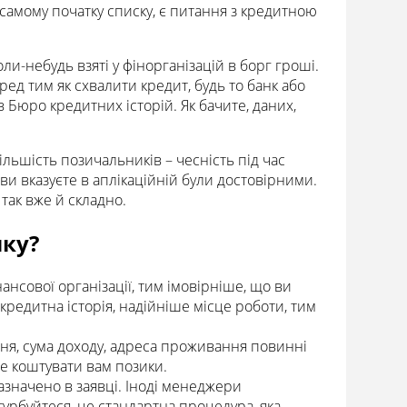
самому початку списку, є питання з кредитною
ли-небудь взяті у фінорганізацій в борг гроші.
еред тим як схвалити кредит, будь то банк або
Бюро кредитних історій. Як бачите, даних,
ільшість позичальників – чесність під час
 ви вказуєте в аплікаційній були достовірними.
так вже й складно.
ику?
нсової організації, тим імовірніше, що ви
кредитна історія, надійніше місце роботи, тим
ня, сума доходу, адреса проживання повинні
же коштувати вам позики.
азначено в заявці. Іноді менеджери
урбуйтеся, це стандартна процедура, яка