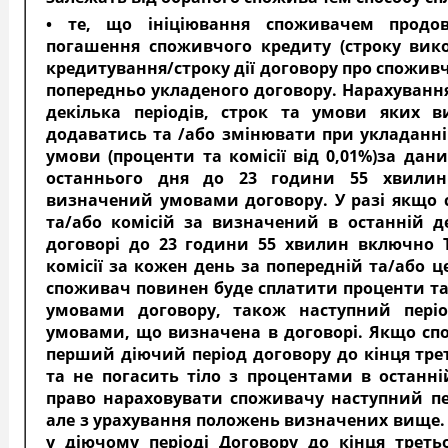
• те, що ініціювання споживачем продовж
погашення споживчого кредиту (строку вико
кредитування/строку дії договору про спожив
попередньо укладеного договору. Нарахування
декілька періодів, строк та умови яких в
додаватись та /або змінювати при укладанні 
умови (проценти та комісії від 0,01%)за да
останнього дня до 23 години 55 хвилин
визначений умовами договору. У разі якщо 
та/або комісій за визначений в останній д
договорі до 23 години 55 хвилин включно 
комісії за кожен день за попередній та/або 
споживач повинен буде сплатити проценти та/
умовами договору, також наступний пері
умовами, що визначена в договорі. Якщо спо
перший діючий період договору до кінця трет
та не погасить тіло з процентами в останні
право нараховувати споживачу наступний п
але з урахування положень визначених вище
у діючому періоді Договору до кінця треть