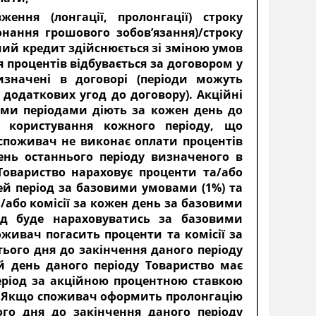
ення (лонгації, пролонгації) строку
нання грошового зобов’язання)/строку
чий кредит здійснюється зі зміною умов
 процентів відбувається за договором у
изначені в договорі (періоди можуть
додаткових угод до договору). Акційні
ними періодами діють за кожен день до
 користування кожного періоду, що
споживач не виконає оплати процентів
ень останнього періоду визначеного в
Товариство нараховує проценти та/або
цей період за базовими умовами (1%) та
або комісії за кожен день за базовими
од буде нараховуватись за базовими
живач погасить проценти та комісії за
ього дня до закінчення даного періоду
й день даного періоду Товариство має
еріод за акційною процентною ставкою
. Якщо споживач оформить пролонгацію
ого дня до закінчення даного періоду