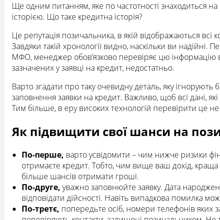
Ще одним питанням, яке по частотності знаходиться на 
історією. Що таке кредитна історія?
Це репутація позичальника, в якій відображаються всі ко
Завдяки такій хронології видно, наскільки ви надійні. П
МФО, менеджер обов’язково перевіряє цю інформацію в 
зазначених у заявці на кредит, недостатньо.
Варто згадати про таку очевидну деталь, яку ігнорують б
заповнення заявки на кредит. Важливо, щоб всі дані, які
Тим більше, в еру високих технологій перевірити це не 
Як підвищити свої шанси на поз
​По-перше,
варто усвідомити – чим нижче ризики фіна
отримаєте кредит. Тобто, чим вище ваш дохід, краща 
більше шансів отримати гроші.
​По-друге,
уважно заповнюйте заявку. Дата народжен
відповідати дійсності. Навіть випадкова помилка мо
По-третє,
попередьте осіб, номери телефонів яких з
перевіряють контакти, залишені позичальником. Не т