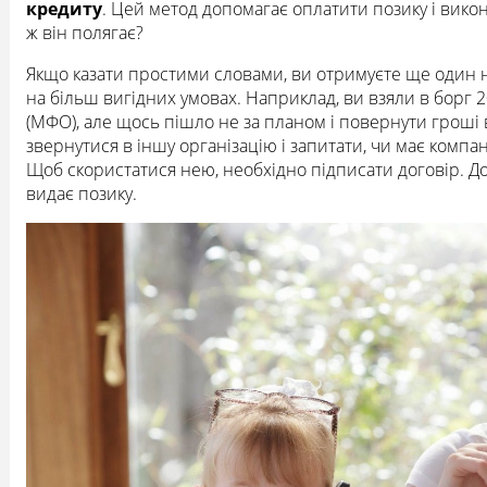
кредиту
. Цей метод допомагає оплатити позику і вико
ж він полягає?
Якщо казати простими словами, ви отримуєте ще один 
на більш вигідних умовах. Наприклад, ви взяли в борг 2
(МФО), але щось пішло не за планом і повернути гроші 
звернутися в іншу організацію і запитати, чи має компа
Щоб скористатися нею, необхідно підписати договір. До 
видає позику.