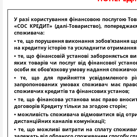
У разі користування фінансовою послугою То
«СОС КРЕДИТ» (далі-Товариство), попереджає
споживача:
• те, що порушення виконання зобов’язання 
на кредитну історію та ускладнити отримання
• те, що фінансовій установі забороняється 
яких товарів чи послуг від фінансової устано
особи як обов’язкову умову надання споживчо
• те, що для прийняття усвідомленого 
запропонованих умовах споживач має право
споживчих кредитів та фінансових установ;
• те, що фінансова установа має право внос
договорів Кредиту тільки за згодою сторін;
• можливість споживача відмовитися від отр
дистанційних каналів комунікації;
• те, що можливі витрати на сплату спожива
залежать від обраного споживачем способу сп