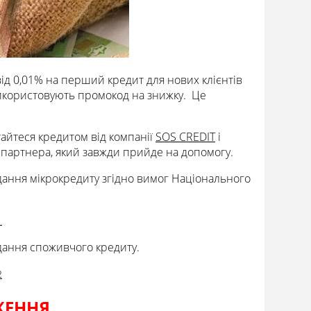
від 0,01% на перший кредит для нових клієнтів
використовують промокод на знижку. Це
тайтеся кредитом від компанії
SOS CREDIT
і
о партнера, який завжди прийде на допомогу.
адання мікрокредиту згідно вимог Національного
1
адання споживчого кредиту.
2
ЖЕННЯ