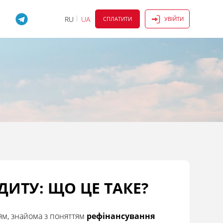
RU
UA
СПЛАТИТИ
УВІЙТИ
ИТУ: ЩО ЦЕ ТАКЕ?
ям, знайома з поняттям
рефінансування