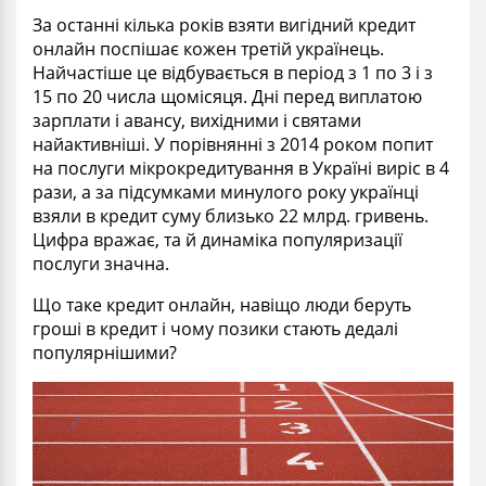
За останні кілька років взяти вигідний кредит
онлайн поспішає кожен третій українець.
Найчастіше це відбувається в період з 1 по 3 і з
15 по 20 числа щомісяця. Дні перед виплатою
зарплати і авансу, вихідними і святами
найактивніші. У порівнянні з 2014 роком попит
на послуги мікрокредитування в Україні виріс в 4
рази, а за підсумками минулого року українці
взяли в кредит суму близько 22 млрд. гривень.
Цифра вражає, та й динаміка популяризації
послуги значна.
Що таке кредит онлайн, навіщо люди беруть
гроші в кредит і чому позики стають дедалі
популярнішими?