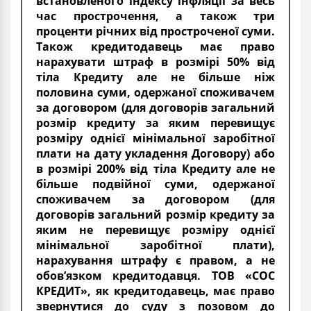
встановленого індексу інфляції за весь
час прострочення, а також три
проценти річних від простроченої суми.
Також кредитодавець має право
нарахувати штраф в розмірі 50% від
тіла Кредиту але не більше ніж
половина суми, одержаної споживачем
за договором (для договорів загальний
розмір кредиту за яким перевищує
розміру однієї мінімальної заробітної
плати на дату укладення Договору) або
в розмірі 200% від тіла Кредиту але не
більше подвійної суми, одержаної
споживачем за договором (для
договорів загальний розмір кредиту за
яким не перевищує розміру однієї
мінімальної заробітної плати),
нарахування штрафу є правом, а не
обов’язком кредитодавця. ТОВ «СОС
КРЕДИТ», як кредитодавець, має право
звернутися до суду з позовом до