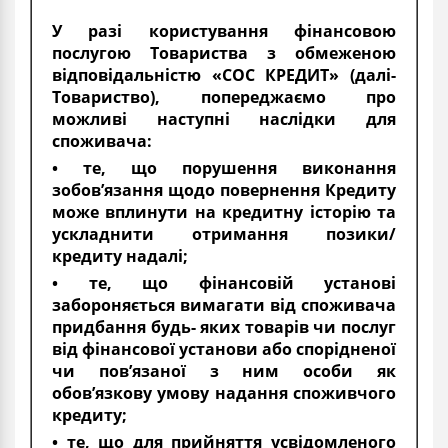
У разі користування фінансовою
послугою Товариства з обмеженою
відповідальністю «СОС КРЕДИТ» (далі-
Товариство), попереджаємо про
можливі наступні наслідки для
споживача:
• те, що порушення виконання
зобов’язання щодо повернення Кредиту
може вплинути на кредитну історію та
ускладнити отримання позики/
кредиту надалі;
• те, що фінансовій установі
забороняється вимагати від споживача
придбання будь- яких товарів чи послуг
від фінансової установи або спорідненої
чи пов’язаної з ним особи як
обов’язкову умову надання споживчого
кредиту;
• те, що для прийняття усвідомленого