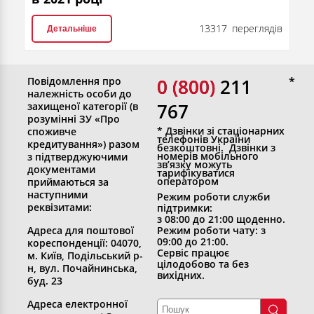
13317 переглядів
Детальніше
Повідомлення про
0 (800)
0 (800) 211
належність особи до
767
захищеної категорії (в
розумінні ЗУ «Про
* Дзвінки зі стаціонарних
споживче
телефонів України
кредитування») разом
безкоштовні. Дзвінки з
номерів мобільного
з підтверджуючими
зв’язку можуть
документами
тарифікуватися
оператором
приймаються за
наступними
Режим роботи служби
реквізитами:
підтримки:
з 08:00 до 21:00 щоденно.
Адреса для поштової
Режим роботи чату: з
09:00 до 21:00.
кореспонденції: 04070,
Сервіс працює
м. Київ, Подільський р-
цілодобово та без
н, вул. Почайнинська,
вихідних.
буд. 23
Адреса електронної