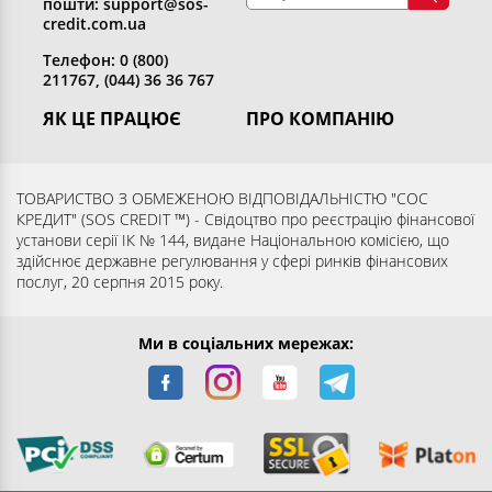
пошти: support@sos-
credit.com.ua
Телефон: 0 (800)
211767, (044) 36 36 767
ЯК ЦЕ ПРАЦЮЄ
ПРО КОМПАНІЮ
Отримати кредит
Хто ми
Повернути кредит
Розкриття інформації
ТОВАРИСТВО З ОБМЕЖЕНОЮ ВІДПОВІДАЛЬНІСТЮ "СОС
КРЕДИТ" (SOS CREDIT ™) - Свідоцтво про реєстрацію фінансової
Запитання та відповіді
Контакти
установи серії ІК № 144, видане Національною комісією, що
Партнерам
Згода суб’єкта на обробку
здійснює державне регулювання у сфері ринків фінансових
послуг, 20 серпня 2015 року.
персональних даних
Ми в соціальних мережах: