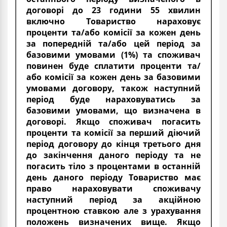
договорі до 23 години 55 хвилин
включно Товариство нараховує
проценти та/або комісії за кожен день
за попередній та/або цей період за
базовими умовами (1%) та споживач
повинен буде сплатити проценти та/
або комісії за кожен день за базовими
умовами договору, також наступний
період буде нараховуватись за
базовими умовами, що визначена в
договорі. Якщо споживач погасить
проценти та комісії за перший діючий
період договору до кінця третього дня
до закінчення даного періоду та не
погасить тіло з процентами в останній
день даного періоду Товариство має
право нараховувати споживачу
наступний період за акційною
процентною ставкою але з урахування
положень визначених вище. Якщо