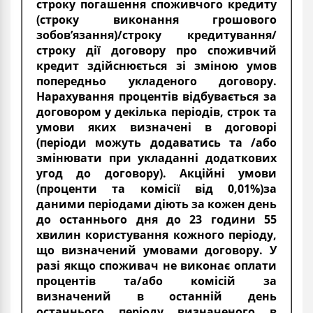
строку погашення споживчого кредиту
(строку виконання грошового
зобов’язання)/строку кредитування/
строку дії договору про споживчий
кредит здійснюється зі зміною умов
попередньо укладеного договору.
Нарахування процентів відбувається за
договором у декілька періодів, строк та
умови яких визначені в договорі
(періоди можуть додаватись та /або
змінювати при укладанні додаткових
угод до договору). Акційні умови
(проценти та комісії від 0,01%)за
даними періодами діють за кожен день
до останнього дня до 23 години 55
хвилин користування кожного періоду,
що визначений умовами договору. У
разі якщо споживач не виконає оплати
процентів та/або комісій за
визначений в останній день
останнього періоду визначеного в