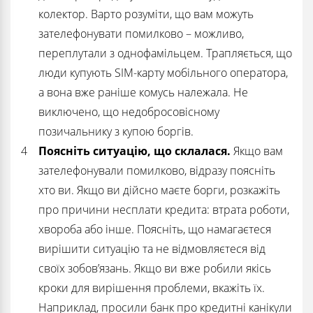
колектор. Варто розуміти, що вам можуть
зателефонувати помилково – можливо,
переплутали з однофамільцем. Трапляється, що
люди купують SIM-карту мобільного оператора,
а вона вже раніше комусь належала. Не
виключено, що недобросовісному
позичальнику з купою боргів.
Поясніть ситуацію, що склалася.
Якщо вам
зателефонували помилково, відразу поясніть
хто ви. Якщо ви дійсно маєте борги, розкажіть
про причини несплати кредита: втрата роботи,
хвороба або інше. Поясніть, що намагаєтеся
вирішити ситуацію та не відмовляєтеся від
своїх зобов’язань. Якщо ви вже робили якісь
кроки для вирішення проблеми, вкажіть їх.
Наприклад, просили банк про кредитні канікули