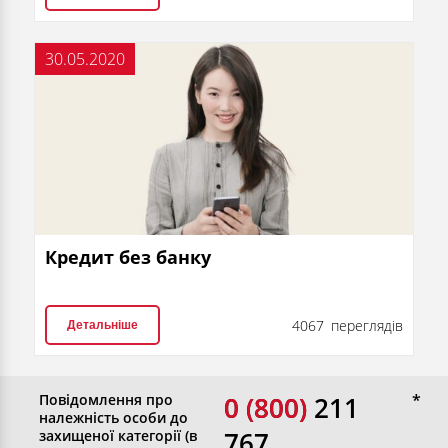
30.05.2020
Кредит без банку
4067 переглядів
Детальніше
Повідомлення про
0 (800)
0 (800) 211
належність особи до
767
захищеної категорії (в