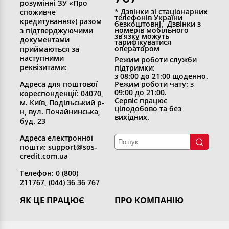
розумінні ЗУ «Про
* Дзвінки зі стаціонарних
споживче
телефонів України
кредитування») разом
безкоштовні. Дзвінки з
номерів мобільного
з підтверджуючими
зв’язку можуть
документами
тарифікуватися
оператором
приймаються за
наступними
Режим роботи служби
реквізитами:
підтримки:
з 08:00 до 21:00 щоденно.
Адреса для поштової
Режим роботи чату: з
09:00 до 21:00.
кореспонденції: 04070,
Сервіс працює
м. Київ, Подільський р-
цілодобово та без
н, вул. Почайнинська,
вихідних.
буд. 23
Адреса електронної
пошти: support@sos-
credit.com.ua
Телефон: 0 (800)
211767, (044) 36 36 767
ЯК ЦЕ ПРАЦЮЄ
ПРО КОМПАНІЮ
Отримати кредит
Хто ми