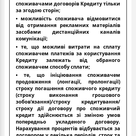
споживачами договорів Кредиту тільки
за згодою сторін;
• можливість споживача відмовитися
від отримання рекламних матеріалів
засобами дистанційних каналів
комунікації;
• те, що можливі витрати на сплату
споживачем платежів за користування
Кредиту залежать від обраного
споживачем способу сплати;
• те, що ініціювання споживачем
продовження (лонгації, пролонгації)
строку погашення споживчого кредиту
(строку виконання грошового
зобов’язання)/строку кредитування/
строку дії договору про споживчий
кредит здійснюється зі зміною умов
попередньо укладеного договору.
Нарахування процентів відбувається за
договором у декілька періодів, строк та