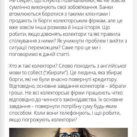
Не секрет, що існують позичальники, які не зовсім
сумлінно виконують свої зобов’язання. Банки
втомлюються боротися з такими клієнтами і
продають їх борги колекторським фірмам, але це
вже зовсім інша розмова й інша історія. Що
робити, якщо дзвонять колектори та які правила
спілкування з ними? Як уникнути проблем і вийти з
ситуації переможцем? Саме про це ми і
поговоримо в даній статті.
Хто ж такі колектори? Слово походить з англійської
мови to collect (“збирати”). Це людина, яка збирає
борги, які не були вчасно повернуті кредитору.
Відповідно, основне завдання колекторів – зібрати
гроші. Не всі колекторські фірми працюють чітко
відповідно до чинного законодавства. Їх основне
завдання – повернути потрібну суму будь-яким
способом. Коли вони телефонують, і що робити,
якщо погрожують колектори?