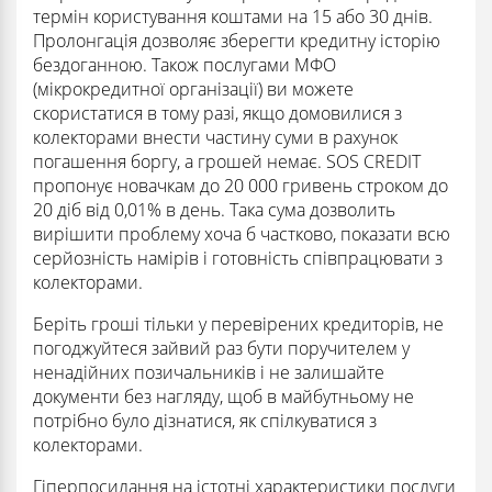
термін користування коштами на 15 або 30 днів.
Пролонгація дозволяє зберегти кредитну історію
бездоганною. Також послугами МФО
(мікрокредитної організації) ви можете
скористатися в тому разі, якщо домовилися з
колекторами внести частину суми в рахунок
погашення боргу, а грошей немає. SOS CREDIT
пропонує новачкам до 20 000 гривень строком до
20 діб від 0,01% в день. Така сума дозволить
вирішити проблему хоча б частково, показати всю
серйозність намірів і готовність співпрацювати з
колекторами.
Беріть гроші тільки у перевірених кредиторів, не
погоджуйтеся зайвий раз бути поручителем у
ненадійних позичальників і не залишайте
документи без нагляду, щоб в майбутньому не
потрібно було дізнатися, як спілкуватися з
колекторами.
Гіперпосилання на істотні характеристики послуги