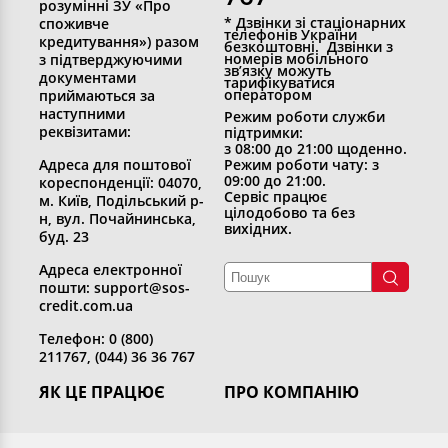
розумінні ЗУ «Про
* Дзвінки зі стаціонарних
споживче
телефонів України
кредитування») разом
безкоштовні. Дзвінки з
номерів мобільного
з підтверджуючими
зв’язку можуть
документами
тарифікуватися
оператором
приймаються за
наступними
Режим роботи служби
реквізитами:
підтримки:
з 08:00 до 21:00 щоденно.
Адреса для поштової
Режим роботи чату: з
09:00 до 21:00.
кореспонденції: 04070,
Сервіс працює
м. Київ, Подільський р-
цілодобово та без
н, вул. Почайнинська,
вихідних.
буд. 23
Адреса електронної
пошти: support@sos-
credit.com.ua
Телефон: 0 (800)
211767, (044) 36 36 767
ЯК ЦЕ ПРАЦЮЄ
ПРО КОМПАНІЮ
Отримати кредит
Хто ми