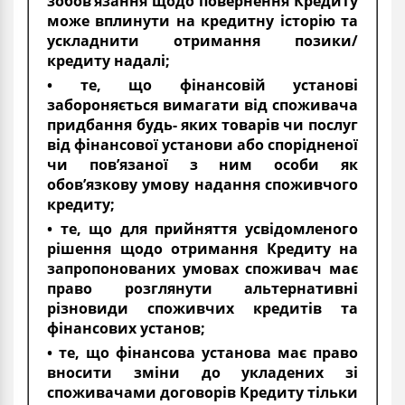
зобов’язання щодо повернення Кредиту
може вплинути на кредитну історію та
ускладнити отримання позики/
кредиту надалі;
• те, що фінансовій установі
забороняється вимагати від споживача
придбання будь- яких товарів чи послуг
від фінансової установи або спорідненої
чи пов’язаної з ним особи як
обов’язкову умову надання споживчого
кредиту;
• те, що для прийняття усвідомленого
рішення щодо отримання Кредиту на
запропонованих умовах споживач має
право розглянути альтернативні
різновиди споживчих кредитів та
фінансових установ;
• те, що фінансова установа має право
вносити зміни до укладених зі
споживачами договорів Кредиту тільки