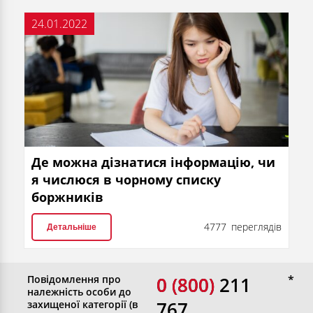
24.01.2022
Де можна дізнатися інформацію, чи
я числюся в чорному списку
боржників
4777 переглядів
Детальніше
Повідомлення про
0 (800)
0 (800) 211
належність особи до
767
захищеної категорії (в