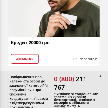
Кредит 20000 грн
6231 переглядів
Детальніше
Повідомлення про
0 (800)
0 (800) 211
належність особи до
767
захищеної категорії (в
розумінні ЗУ «Про
* Дзвінки зі стаціонарних
споживче
телефонів України
кредитування») разом
безкоштовні. Дзвінки з
номерів мобільного
з підтверджуючими
зв’язку можуть
документами