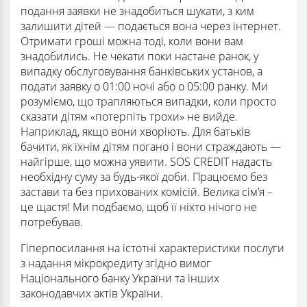
подання заявки не знадобиться шукати, з ким
залишити дітей — подається вона через інтернет.
Отримати гроші можна тоді, коли вони вам
знадобились. Не чекати поки настане ранок, у
випадку обслуговування банківських установ, а
подати заявку о 01:00 ночі або о 05:00 ранку. Ми
розуміємо, що трапляються випадки, коли просто
сказати дітям «потерпіть трохи» не вийде.
Наприклад, якщо вони хворіють. Для батьків
бачити, як їхнім дітям погано і вони страждають —
найгірше, що можна уявити. SOS CREDIT надасть
необхідну суму за будь-якої доби. Працюємо без
застави та без прихованих комісій. Велика сім’я –
це щастя! Ми подбаємо, щоб її ніхто нічого не
потребував.
Гіперпосилання на істотні характеристики послуги
з надання мікрокредиту згідно вимог
Національного банку України та інших
законодавчих актів України.