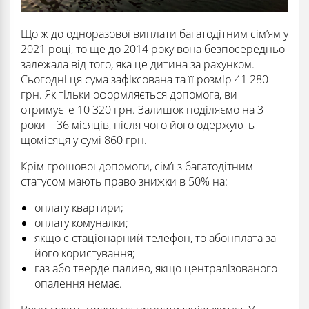
Що ж до одноразової виплати багатодітним сім’ям у
2021 році, то ще до 2014 року вона безпосередньо
залежала від того, яка це дитина за рахунком.
Сьогодні ця сума зафіксована та її розмір 41 280
грн. Як тільки оформляється допомога, ви
отримуєте 10 320 грн. Залишок поділяємо на 3
роки – 36 місяців, після чого його одержують
щомісяця у сумі 860 грн.
Крім грошової допомоги, сім’ї з багатодітним
статусом мають право знижки в 50% на:
оплату квартири;
оплату комуналки;
якщо є стаціонарний телефон, то абонплата за
його користування;
газ або тверде паливо, якщо централізованого
опалення немає.