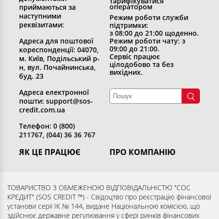
тарифікуватися
оператором
приймаються за
наступними
Режим роботи служби
реквізитами:
підтримки:
з 08:00 до 21:00 щоденно.
Адреса для поштової
Режим роботи чату: з
09:00 до 21:00.
кореспонденції: 04070,
Сервіс працює
м. Київ, Подільський р-
цілодобово та без
н, вул. Почайнинська,
вихідних.
буд. 23
Адреса електронної
пошти: support@sos-
credit.com.ua
Телефон: 0 (800)
211767, (044) 36 36 767
ЯК ЦЕ ПРАЦЮЄ
ПРО КОМПАНІЮ
Отримати кредит
Хто ми
Повернути кредит
Розкриття інформації
ТОВАРИСТВО З ОБМЕЖЕНОЮ ВІДПОВІДАЛЬНІСТЮ "СОС
КРЕДИТ" (SOS CREDIT ™) - Свідоцтво про реєстрацію фінансової
Запитання та відповіді
Контакти
установи серії ІК № 144, видане Національною комісією, що
Партнерам
Згода суб’єкта на обробку
здійснює державне регулювання у сфері ринків фінансових