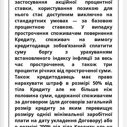
застосування акційної процентної
ставки, користування позикою для
нього стає доступним виключно на
стандартних умовах — за базовою
процентною ставкою. У випадку
прострочення споживачем повернення
Кредиту, споживач на вимогу
кредитодавця зобов’язаний сплатити
суму боргу з урахуванням
встановленого індексу інфляції за весь
час прострочення, а також три
проценти річних від простроченої суми.
Також кредитодавець має право
нарахувати штраф в розмірі 50% від
тіла Кредиту але не більше ніж
половина суми, одержаної споживачем
за договором (для договорів загальний
розмір кредиту за яким перевищує
розміру однієї мінімальної заробітної
плати на дату укладення Договору) або
в розмірі 200% від тіла Кредиту але не