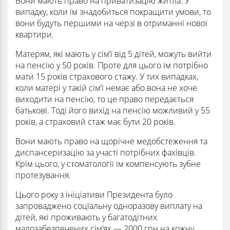
Вони мають право на приватизацію житла. У
випадку, коли їм знадобиться покращити умови, то
вони будуть першими на черзі в отриманні нової
квартири.
Матерям, які мають у сім’ї від 5 дітей, можуть вийти
на пенсію у 50 років. Проте для цього їм потрібно
мати 15 років страхового стажу. У тих випадках,
коли матері у такій сім’ї немає або вона не хоче
виходити на пенсію, то це право передається
батькові. Тоді його вихід на пенсію можливий у 55
років, а страховий стаж має бути 20 років.
Вони мають право на щорічне медобстеження та
диспансеризацію за участі потрібних фахівців.
Крім цього, у стоматології їм компенсують зубне
протезування.
Цього року з ініціативи Президента було
запроваджено соціальну одноразову виплату на
дітей, які проживають у багатодітних
малозабезпечених сім’ях — 2000 грн на кожну