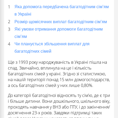
Яка допомога передбачена багатодітним сім’ям
в Україні
Розмір щомісячних виплат багатодітним сім’ям
Які умови отримання допомоги багатодітним
сім’ям
Чи планується збільшення виплат для
багатодітних сімей
Ще з 1993 року народжуваність в Україні пішла на
спад. Звичайно, вплинула на це і кількість
багатодітних сімей у країні. Згідно зі статистикою,
на нашій території понад 15 млн домогосподарств,
а ось багатодітних сімей у них лише 0,80%.
До категорії багатодітної відносять ту сім’ю, де є три
і більше дитини. Вони дошкільного, шкільного віку,
проходять навчання у ВНЗ або ПТУ, і до закінчення/
досягнення 23-х років. Завдяки підтримці таких