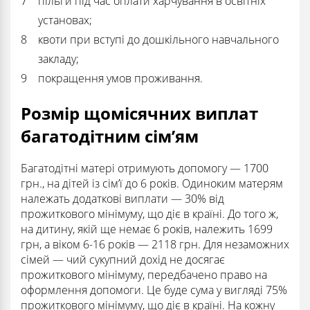
пільги під час оплати харчування в освітніх
установах;
квоти при вступі до дошкільного навчального
закладу;
покращення умов проживання.
Розмір щомісячних виплат
багатодітним сім’ям
Багатодітні матері отримують допомогу — 1700
грн., на дітей із сім’ї до 6 років. Одиноким матерям
належать додаткові виплати — 30% від
прожиткового мінімуму, що діє в країні. До того ж,
на дитину, якій ще немає 6 років, належить 1699
грн, а віком 6-16 років — 2118 грн. Для незаможних
сімей — чий сукупний дохід не досягає
прожиткового мінімуму, передбачено право на
оформлення допомоги. Це буде сума у ​​вигляді 75%
прожиткового мінімуму, що діє в країні. На кожну