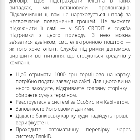
договір. Щоб підстрахувати клієнта в таких
випадках, ми встановили пролонгацію.
Підключивши її, вам не нараховується штраф за
несвоєчасне повернення грошей. Не зможете
підключити її самі — у SOS CREDIT є служба
підтримки з цього приводу. З нею можна
зв’язатися дзвінком, смс, електронною поштою —
як того хоче клієнт. Служба підтримки допоможе
вирішити всі питання, що стосуються кредитів у
компанії.
Щоб отримати 1000 грн терміново на картку,
потрібно подати заявку на сайті. Для цього ви на
нього заходите, відкриваєте головну сторінку і
обираєте суму з терміном.
Реєструєтеся в системі за Особистим Кабінетом.
Заповнюєте його своїми даними.
Додаєте банківську картку, куди надійдуть гроші, і
верифікуєте її.
Проходите автоматичну перевірку через
систему BankID.