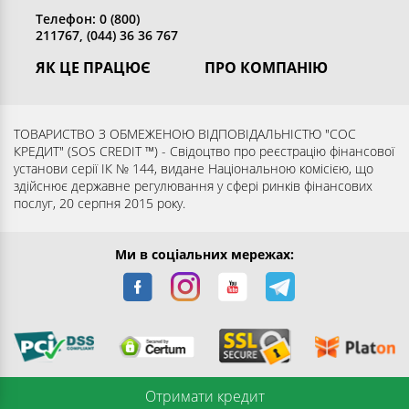
Телефон: 0 (800)
211767, (044) 36 36 767
ЯК ЦЕ ПРАЦЮЄ
ПРО КОМПАНІЮ
Отримати кредит
Хто ми
Повернути кредит
Розкриття інформації
ТОВАРИСТВО З ОБМЕЖЕНОЮ ВІДПОВІДАЛЬНІСТЮ "СОС
КРЕДИТ" (SOS CREDIT ™) - Свідоцтво про реєстрацію фінансової
Запитання та відповіді
Контакти
установи серії ІК № 144, видане Національною комісією, що
Партнерам
Згода суб’єкта на обробку
здійснює державне регулювання у сфері ринків фінансових
послуг, 20 серпня 2015 року.
персональних даних
Ми в соціальних мережах:
Отримати кредит
© 2016-2026 ТОВ "СОС КРЕДИТ". Усі права захищені.