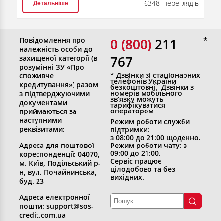
6348 переглядів
Детальніше
Повідомлення про
0 (800)
0 (800) 211
належність особи до
767
захищеної категорії (в
розумінні ЗУ «Про
* Дзвінки зі стаціонарних
споживче
телефонів України
кредитування») разом
безкоштовні. Дзвінки з
номерів мобільного
з підтверджуючими
зв’язку можуть
документами
тарифікуватися
оператором
приймаються за
наступними
Режим роботи служби
реквізитами:
підтримки:
з 08:00 до 21:00 щоденно.
Адреса для поштової
Режим роботи чату: з
09:00 до 21:00.
кореспонденції: 04070,
Сервіс працює
м. Київ, Подільський р-
цілодобово та без
н, вул. Почайнинська,
вихідних.
буд. 23
Адреса електронної
пошти: support@sos-
credit.com.ua