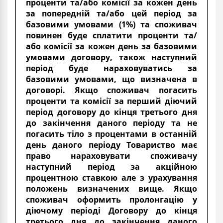
проценти та/або комісії за кожен день
за попередній та/або цей період за
базовими умовами (1%) та споживач
повинен буде сплатити проценти та/
або комісії за кожен день за базовими
умовами договору, також наступний
період буде нараховуватись за
базовими умовами, що визначена в
договорі. Якщо споживач погасить
проценти та комісії за перший діючий
період договору до кінця третього дня
до закінчення даного періоду та не
погасить тіло з процентами в останній
день даного періоду Товариство має
право нараховувати споживачу
наступний період за акційною
процентною ставкою але з урахування
положень визначених вище. Якщо
споживач оформить пролонгацію у
діючому періоді Договору до кінця
третього дня до закінчення даного