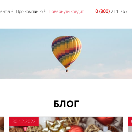
0 (800)
0 (800) 211 767
ієнтів
Про компанію
Повернути кредит
БЛОГ
30.12.2022