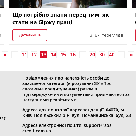
я
Що потрібно знати перед тим, як
в
стати на біржу праці
в
3167 переглядів
Детальніше
...
11
12
13
14
15
16
...
20
30
40
...
Первая
»
Повідомлення про належність особи до
захищеної категорії (в розумінні ЗУ «Про
споживче кредитування») разом з
підтверджуючими документами приймаються за
наступними реквізитами:
Адреса для поштової кореспонденції: 04070, м.
Київ, Подільський р-н, вул. Почайнинська, буд. 23
бку
Адреса електронної пошти: support@sos-
credit.com.ua