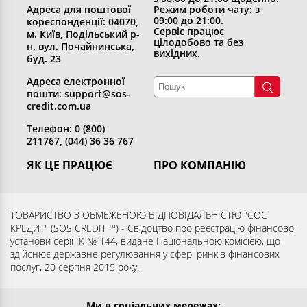
Адреса для поштової
Режим роботи чату: з
09:00 до 21:00.
кореспонденції: 04070,
Сервіс працює
м. Київ, Подільський р-
цілодобово та без
н, вул. Почайнинська,
вихідних.
буд. 23
Адреса електронної
пошти: support@sos-
credit.com.ua
Телефон: 0 (800)
211767, (044) 36 36 767
ЯК ЦЕ ПРАЦЮЄ
ПРО КОМПАНІЮ
Отримати кредит
Хто ми
Повернути кредит
Розкриття інформації
ТОВАРИСТВО З ОБМЕЖЕНОЮ ВІДПОВІДАЛЬНІСТЮ "СОС
КРЕДИТ" (SOS CREDIT ™) - Свідоцтво про реєстрацію фінансової
Запитання та відповіді
Контакти
установи серії ІК № 144, видане Національною комісією, що
Партнерам
Згода суб’єкта на обробку
здійснює державне регулювання у сфері ринків фінансових
послуг, 20 серпня 2015 року.
персональних даних
Ми в соціальних мережах: