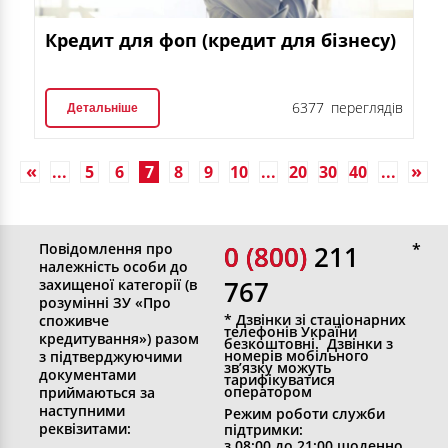
Кредит для фоп (кредит для бізнесу)
6377 переглядів
Детальніше
...
5
6
7
8
9
10
...
20
30
40
...
Первая
»
Повідомлення про
0 (800)
0 (800) 211
належність особи до
767
захищеної категорії (в
розумінні ЗУ «Про
* Дзвінки зі стаціонарних
споживче
телефонів України
кредитування») разом
безкоштовні. Дзвінки з
номерів мобільного
з підтверджуючими
зв’язку можуть
документами
тарифікуватися
оператором
приймаються за
наступними
Режим роботи служби
реквізитами:
підтримки:
з 08:00 до 21:00 щоденно.